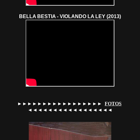
BELLA BESTIA - VIOLANDO LA LEY (2013)
►►►►►►►►►►►►►►►►►
FOTOS
◄◄◄◄◄◄◄◄◄◄◄◄◄◄◄◄◄