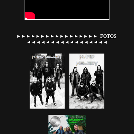
►►►►►►►►►►►►►►►►►
FOTOS
◄◄◄◄◄◄◄◄◄◄◄◄◄◄◄◄◄