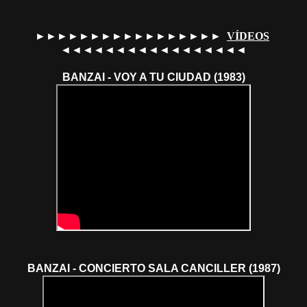
►►►►►►►►►►►►►►►►►
VÍDEOS
◄◄◄◄◄◄◄◄◄◄◄◄◄◄◄◄◄
BANZAI - VOY A TU CIUDAD (1983)
BANZAI - CONCIERTO SALA CANCILLER (1987)