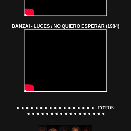
BANZAI - LUCES / NO QUIERO ESPERAR (1984)
►►►►►►►►►►►►►►►►►
FOTOS
◄◄◄◄◄◄◄◄◄◄◄◄◄◄◄◄◄