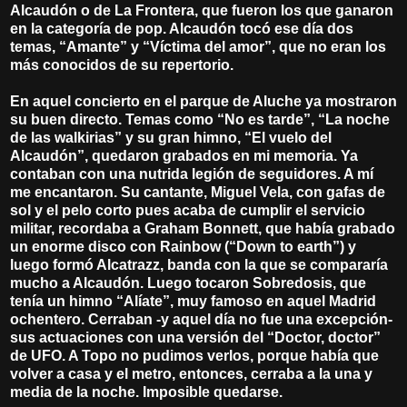
Alcaudón o de La Frontera, que fueron los que ganaron
en la categoría de pop. Alcaudón tocó ese día dos
temas, “Amante” y “Víctima del amor”, que no eran los
más conocidos de su repertorio.
En aquel concierto en el parque de Aluche ya mostraron
su buen directo. Temas como “No es tarde”, “La noche
de las walkirias” y su gran himno, “El vuelo del
Alcaudón”, quedaron grabados en mi memoria. Ya
contaban con una nutrida legión de seguidores. A mí
me encantaron. Su cantante, Miguel Vela, con gafas de
sol y el pelo corto pues acaba de cumplir el servicio
militar, recordaba a Graham Bonnett, que había grabado
un enorme disco con Rainbow (“Down to earth”) y
luego formó Alcatrazz, banda con la que se compararía
mucho a Alcaudón. Luego tocaron Sobredosis, que
tenía un himno “Alíate”, muy famoso en aquel Madrid
ochentero. Cerraban -y aquel día no fue una excepción-
sus actuaciones con una versión del “Doctor, doctor”
de UFO. A Topo no pudimos verlos, porque había que
volver a casa y el metro, entonces, cerraba a la una y
media de la noche. Imposible quedarse.