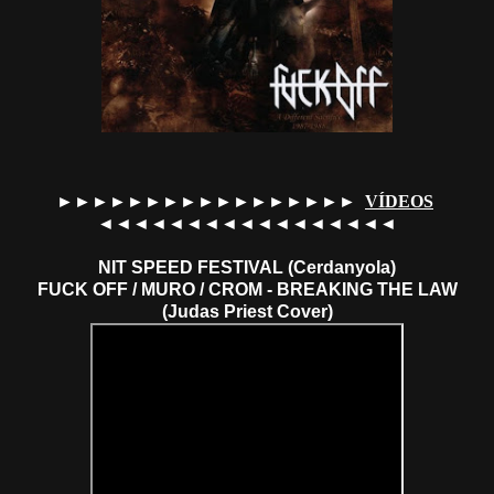
►►►►►►►►►►►►►►►►►
VÍDEOS
◄◄◄◄◄◄◄◄◄◄◄◄◄◄◄◄◄
NIT SPEED FESTIVAL (Cerdanyola)
FUCK OFF / MURO / CROM - BREAKING THE LAW
(Judas Priest Cover)