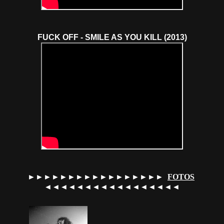
FUCK OFF - SMILE AS YOU KILL (2013)
►►►►►►►►►►►►►►►►►
FOTOS
◄◄◄◄◄◄◄◄◄◄◄◄◄◄◄◄◄