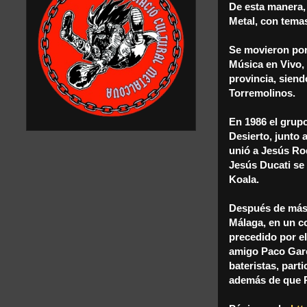
De esta manera,
Metal, con temas
Se movieron por
Música en Vivo, 
provincia, siend
Torremolinos.
En 1986 el grupo
Desierto, junto a
unió a Jesús Ro
Jesús Ducati se
Koala.
Después de más d
Málaga, en un co
precedido por el
amigo Paco Garo
bateristas, part
además de que P