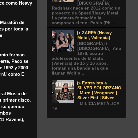
noce como Heavy
[DISCOGRAFÍA]
Redshark nace en 2012 como un
proyecto de Speed/Heavy Metal.
La primera formación la
 Maratón de
componen el trio: Pablo (Ph...
es por toda la
▷ ZARPA (Heavy
e
Metal, Valencia)
[BIOGRAFÍA] /
[DISCOGRAFÍA] Año
1978, cuatro
tonio forman
adolescentes de Mislata
parte, Paco se
(Valencia) de 15 y 16 años,
e 1992 y 2000.
forman una banda a la que
llaman Wolfra...
rrá' como El
▷ Entrevista a
SILVER SOLORZANO
| Muro | Venganza |
ural Music de
Silver Fist | Silver
u primer disco,
MILICIA METÁLICA
a su querido
TV
ambos
 41 Ravens),