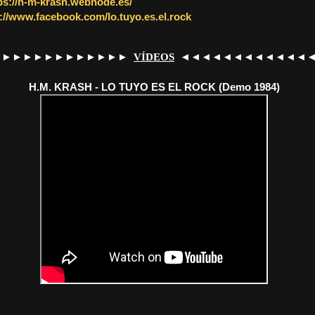
ps://h-m-krash.webnode.es/
://www.facebook.com/lo.tuyo.es.el.rock
►►►►►►►►►►►►►
◄◄◄◄◄◄◄◄◄◄◄◄
VÍDEOS
H.M. KRASH - LO TUYO ES EL ROCK (Demo 1984)