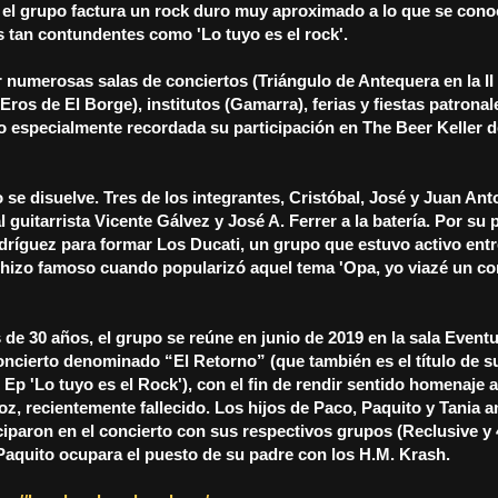
 el grupo factura un rock duro muy aproximado a lo que se co
 tan contundentes como 'Lo tuyo es el rock'.
 numerosas salas de conciertos (Triángulo de Antequera en la II
Eros de El Borge), institutos (Gamarra), ferias y fiestas patronal
o especialmente recordada su participación en The Beer Keller d
 se disuelve. Tres de los integrantes, Cristóbal, José y Juan An
l guitarrista Vicente Gálvez y José A. Ferrer a la batería. Por su 
dríguez para formar Los Ducati, un grupo que estuvo activo entr
 hizo famoso cuando popularizó aquel tema 'Opa, yo viazé un co
e 30 años, el grupo se reúne en junio de 2019 en la sala Event
ncierto denominado “El Retorno” (que también es el título de s
 Ep 'Lo tuyo es el Rock'), con el fin de rendir sentido homenaje 
z, recientemente fallecido. Los hijos de Paco, Paquito y Tania 
iciparon en el concierto con sus respectivos grupos (Reclusive y
aquito ocupara el puesto de su padre con los H.M. Krash.