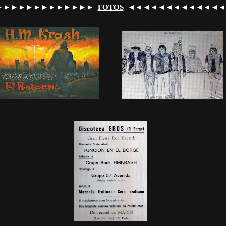
►►►►►►►►►►►►►
◄◄◄◄◄◄◄◄◄◄◄◄◄
FOTOS