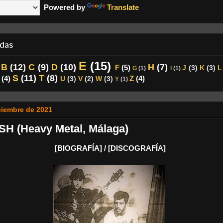
Powered by
Translate
ndas
E
(15)
B
(12)
C
(9)
D
(10)
H
(7)
F
(5)
J
(3)
K
(3)
L
G
(1)
I
(1)
S
(11)
T
(8)
(4)
Z
(4)
U
(3)
V
(2)
W
(3)
Y
(1)
ciembre de 2021
H (Heavy Metal, Málaga)
[BIOGRAFÍA] / [DISCOGRAFÍA]