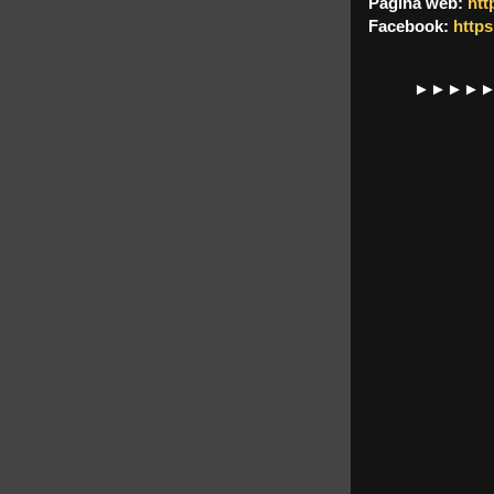
Página web:
htt
Facebook:
https
►►►►