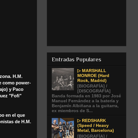
Entradas Populares
▷ MARSHALL
MONROE (Hard
 zona. H.M.
Rock, Madrid)
te como power-
[BIOGRAFÍA] /
bajo) y Paco
[DISCOGRAFÍA]
uez "Fofi"
Banda formada en 1983 por José
Manuel Fernández a la batería y
Benjamín Albiñana a la guitarra,
ex miembros de S...
po en el que
▷ REDSHARK
onistas de H.M.
(Speed / Heavy
Metal, Barcelona)
[BIOGRAFÍA] /