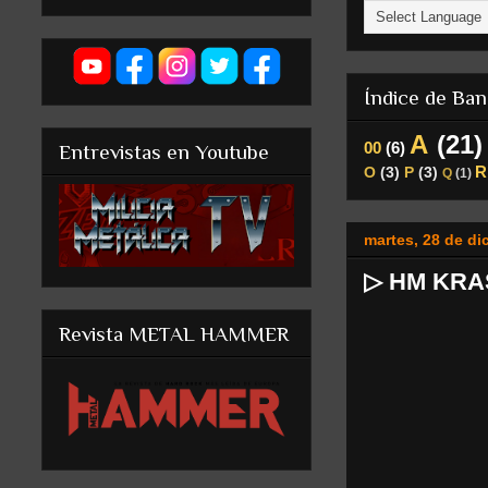
Índice de Ba
A
(21)
00
(6)
Entrevistas en Youtube
R
O
(3)
P
(3)
Q
(1)
martes, 28 de di
▷ HM KRAS
Revista METAL HAMMER