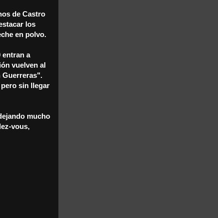
nos de Castro
stacar los
eche en polvo.
 entran a
ión vuelven al
n Guerreras".
pero sin llegar
n dejando mucho
dez-vous,