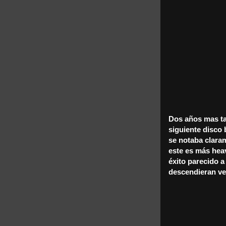
Dos años mas ta
siguiente disco 
se notaba claram
este es más hea
éxito parecido a
descendieran ve