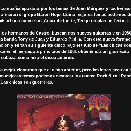
a compañía apostara por los temas de Juan Márquez y los herma
formaran el grupo Barón Rojo. Como mejores temas podemos de
ock urbano como son: Agárrate fuerte, Tengo un plan perfecto, L
e los hermanos de Castro, buscan dos nuevos guitarras y en 1980
 la banda Tony de Juan y Eduardo Pinilla. Con esta nueva formac
ción y editan su siguiente disco bajo el titulo de "Las chicas so
ce en el mercado a principios de 1981 obteniendo un gran éxito, 
 cabeza, como hizo el disco anterior.
a mejor elaborado que el disco anterior, pero las letras seguía
o mejores temas podemos destacar los temas: Rock & roll Ren
, Las chicas son guerreras.