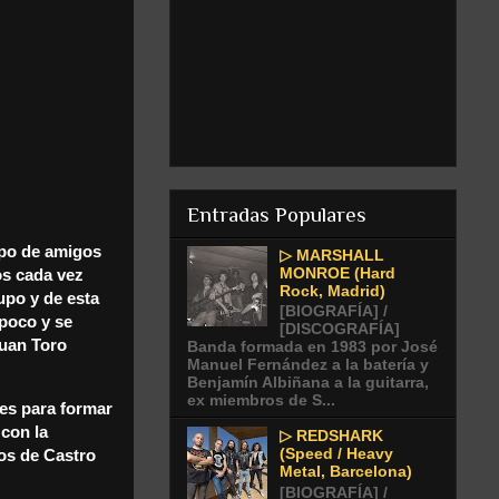
Entradas Populares
upo de amigos
▷ MARSHALL
MONROE (Hard
os cada vez
Rock, Madrid)
upo y de esta
[BIOGRAFÍA] /
 poco y se
[DISCOGRAFÍA]
Juan Toro
Banda formada en 1983 por José
Manuel Fernández a la batería y
Benjamín Albiñana a la guitarra,
ex miembros de S...
les para formar
con la
▷ REDSHARK
(Speed / Heavy
los de Castro
Metal, Barcelona)
[BIOGRAFÍA] /