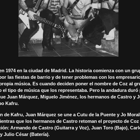
n 1974 en la ciudad de Madrid. La historia comienza con un gr
por las fiestas de barrio y de tener problemas con los empresari
propia música. Es cuando deciden poner el nombre de Coz al gr
o el tipo de música que los representaba. Pero la andadura duró
 que Juan Márquez, Miguelo Jiménez, los hermanos de Castro y 
po Kafru.
ión de Kafru, Juan Márquez se une a Cutu de la Puente y Jo Mora
ientras que los hermanos de Castro retoman el proyecto de Coz 
ión: Armando de Castro (Guitarra y Voz), Juan Toro (Bajo), Car
y Julio César (Batería).