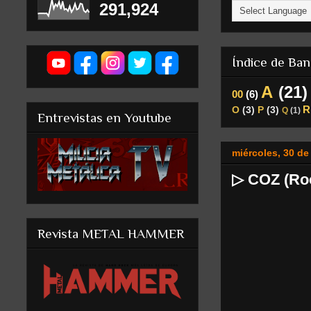
291,924
Índice de Ba
A
(21)
00
(6)
R
O
(3)
P
(3)
Q
(1)
Entrevistas en Youtube
miércoles, 30 de
▷ COZ (Roc
Revista METAL HAMMER