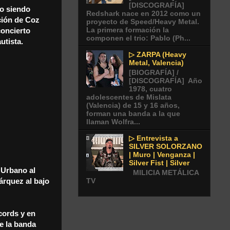
[DISCOGRAFÍA]
ro siendo
Redshark nace en 2012 como un
ción de Coz
proyecto de Speed/Heavy Metal.
La primera formación la
concierto
componen el trio: Pablo (Ph...
utista.
▷ ZARPA (Heavy
Metal, Valencia)
[BIOGRAFÍA] /
[DISCOGRAFÍA] Año
1978, cuatro
adolescentes de Mislata
(Valencia) de 15 y 16 años,
forman una banda a la que
llaman Wolfra...
▷ Entrevista a
SILVER SOLORZANO
| Muro | Venganza |
Silver Fist | Silver
 Urbano al
MILICIA METÁLICA
TV
árquez al bajo
cords y en
de la banda