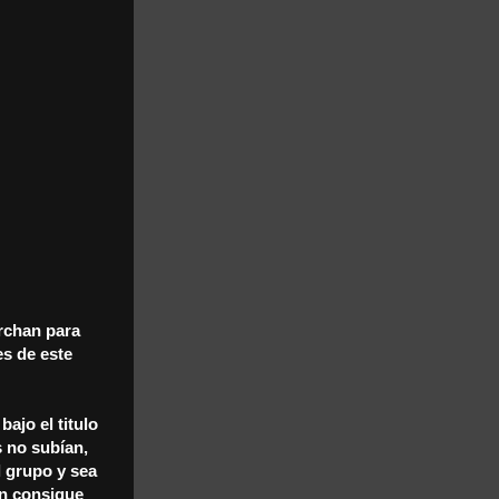
archan para
es de este
ajo el titulo
s no subían,
l grupo y sea
én consigue