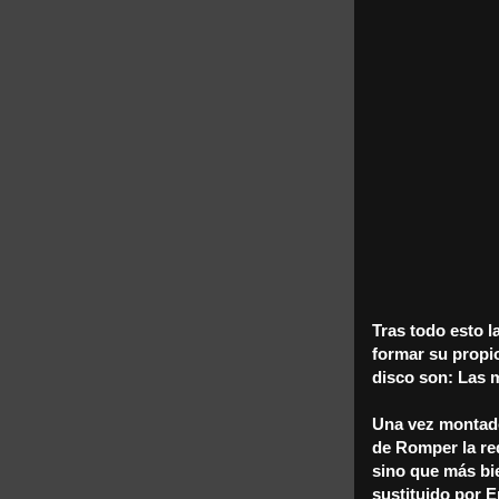
Tras todo esto l
formar su propio
disco son: Las m
Una vez montado 
de Romper la red
sino que más bi
sustituido por E