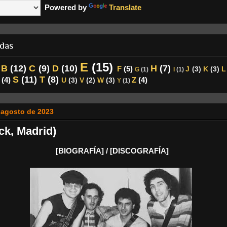
Powered by
Translate
ndas
E
(15)
B
(12)
C
(9)
D
(10)
H
(7)
F
(5)
J
(3)
K
(3)
L
G
(1)
I
(1)
S
(11)
T
(8)
(4)
Z
(4)
U
(3)
V
(2)
W
(3)
Y
(1)
 agosto de 2023
k, Madrid)
[BIOGRAFÍA] / [DISCOGRAFÍA]