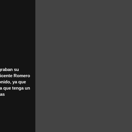
graban su
 Vicente Romero
onido, ya que
a que tenga un
tas