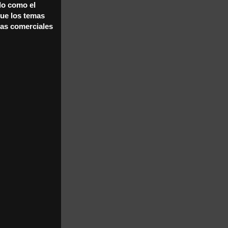
do como el
que los temas
as comerciales