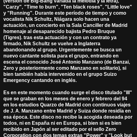
(versión de Big-Bang variada la melodía y la letra),
"Carzy", "Time to burn", "Ten black roses", "Little love"
y "Running". Durante este período de tiempo y como
vocalista Nik Schultz, Niágara solo hacen una
actuación, un concierto en la Sala Canciller de Madrid
homenaje al desaparecido bajista Pedro Bruque
(Tigres). tras esta actuación y con un contrato ya
firmado, Nik Schultz se vuelve a Inglaterra
abandonando al grupo. Urgentemente se busca un
nuevo cantante solista para el grupo, entrando en
escena el conocido José Antonio Manzano (de Banzai,
Zero y posteriormente como Manzano en solitario), si
bien también había intervenido en el grupo Suizo
Emergency cantando en inglés.
Es en este momento cuando surge el disco titulado "III"
que se graban en los meses de enero y febrero del 94
en los estudios Quarzo de Madrid con continuos viajes
de J. A. Manzano entre Madrid y Suiza donde residía en
esa época. Este disco no recibe la acogida deseada por
todos, ni en España ni en Europa, si bien si es bien
recibido en Japón al ser editado por el sello Zero
Corporation con dos temas extras "Power" y "Look but