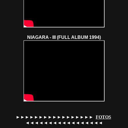
NIAGARA - III (FULL ALBUM 1994)
►►►►►►►►►►►►►►►►►
FOTOS
◄◄◄◄◄◄◄◄◄◄◄◄◄◄◄◄◄