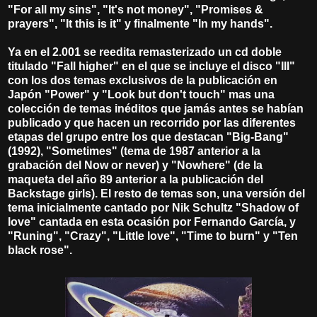
"For all my sins", "It's not money", "Promises &
prayers", "It this is it" y finalmente "In my hands".
Ya en el 2.001 se reedita remasterizado un cd doble
titulado "Fall higher" en el que se incluye el disco "III"
con los dos temas exclusivos de la publicación en
Japón "Power" y "Look but don't touch" mas una
colección de temas inéditos que jamás antes se habían
publicado y que hacen un recorrido por las diferentes
etapas del grupo entre los que destacan "Big-Bang"
(1992), "Sometimes" (tema de 1987 anterior a la
grabación del Now or never) y "Nowhere" (de la
maqueta del año 89 anterior a la publicación del
Backstage girls). El resto de temas son, una versión del
tema inicialmente cantado por Nik Schultz "Shadow of
love" cantada en esta ocasión por Fernando García, y
"Runing", "Crazy", "Little love", "Time to burn" y "Ten
black rose".