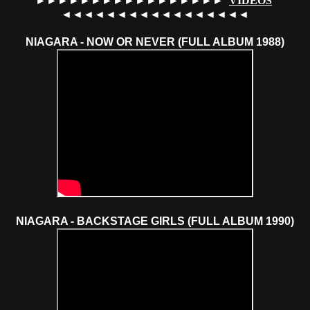
►►►►►►►►►►►►►►►►►
VÍDEOS
◄◄◄◄◄◄◄◄◄◄◄◄◄◄◄◄◄
NIAGARA - NOW OR NEVER (FULL ALBUM 1988)
NIAGARA - BACKSTAGE GIRLS (FULL ALBUM 1990)