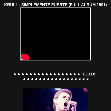
KRULL - SIMPLEMENTE FUERTE (FULL ALBUM 1991)
►►►►►►►►►►►►►►►►►
FOTOS
◄◄◄◄◄◄◄◄◄◄◄◄◄◄◄◄◄