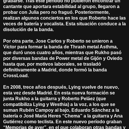
grabarse. Tras este periodo no pudieron encontrar un
cantante que aportara estabilidad al grupo, llegaron a
probar con Julia pero no fraguó. Posteriormente,
realizan algunos conciertos en los que Roberto hace las
veces de batería y vocalista. Esta situación conduce a la
disolución de la banda.
Por otra parte, Jose Carlos y Roberto se unieron a
Víctor para formar la banda de Thrash metal Asthma,
que duró unos cuatro años, mientras que Rukho pasó
por diversas bandas de Power metal de Gijón y Oviedo
hasta que, por motivos laborales, se trasladó
definitivamente a Madrid, donde formó la banda
CrossLoad.
En 2008, trece años después, Lying vuelve de nuevo,
esta vez desde Madrid. En esta nueva formación se
junta Rukho a la guitarra y Roberto Peláez (que
compatibiliza Lying y Westhia) a la voz, a los que se
suman Rubén Campoy al bajo, Eduardo Sánchez a la
batería o José María Heres “Chema” a la guitarra y Ana
Gutiérrez como teclista. En este nuevo período graban
“Memorias de ayer”, en el que colaboran otras bandas y