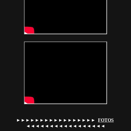
►►►►►►►►►►►►►►►►►
FOTOS
◄◄◄◄◄◄◄◄◄◄◄◄◄◄◄◄◄