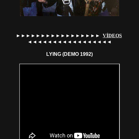
►►►►►►►►►►►►►►►►►
VÍDEOS
◄◄◄◄◄◄◄◄◄◄◄◄◄◄◄◄◄
LYING (DEMO 1992)