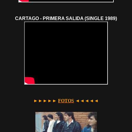
CARTAGO - PRIMERA SALIDA (SINGLE 1989)
►►►►►
FOTOS
◄◄◄◄◄