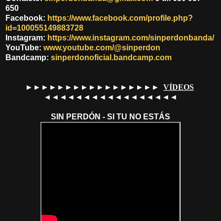
650
Facebook:
https://www.facebook.com/profile.php?
id=100055149883728
Instagram:
https://www.instagram.com/sinperdonbanda/
YouTube:
www.youtube.com/@sinperdon
Bandcamp:
sinperdonoficial.bandcamp.com
►►►►►►►►►►►►►►►►►
VÍDEOS
◄◄◄◄◄◄◄◄◄◄◄◄◄◄◄◄◄
SIN PERDÓN - SI TU NO ESTÁS