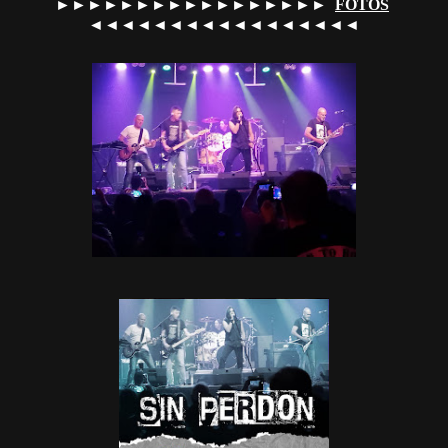
►►►►►►►►►►►►►►►►►
FOTOS
◄◄◄◄◄◄◄◄◄◄◄◄◄◄◄◄◄